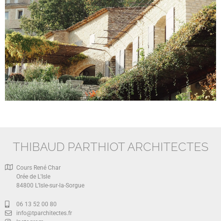
MAS B
THIBAUD PARTHIOT ARCHITECTES
Cours René Char
Orée de L'Isle
84800 L’Isle-sur-la-Sorgue
06 13 52 00 80
info@tparchitectes.fr